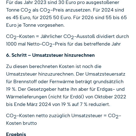
Für das Jahr 2023 sind 30 Euro pro ausgestoßener
Tonne CO
als CO
-Preis anzusetzen. Für 2024 sind
2
2
es 45 Euro, für 2025 50 Euro. Für 2026 sind 55 bis 65
Euro je Tonne vorgesehen.
CO
-Kosten = Jährlicher CO
-Ausstoß dividiert durch
2
2
1000 mal Netto-CO
-Preis für das betreffende Jahr
2
6. Schritt – Umsatzsteuer hinzurechnen
Zu diesen berechneten Kosten ist noch die
Umsatzsteuer hinzuzurechnen. Der Umsatzsteuersatz
für Brennstoff oder Fernwärme beträgt grundsätzlich
19 %. Der Gesetzgeber hatte ihn aber für Erdgas- und
Wärmelieferungen (nicht für Erdöl) von Oktober 2022
bis Ende März 2024 von 19 % auf 7 % reduziert.
CO
-Kosten netto zuzüglich Umsatzsteuer = CO
-
2
2
Kosten brutto
Ergebnis