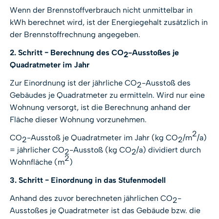
Wenn der Brennstoffverbrauch nicht unmittelbar in
kWh berechnet wird, ist der Energiegehalt zusätzlich in
der Brennstoffrechnung angegeben.
2. Schritt − Berechnung des CO
-Ausstoßes je
2
Quadratmeter im Jahr
Zur Einordnung ist der jährliche CO
-Ausstoß des
2
Gebäudes je Quadratmeter zu ermitteln. Wird nur eine
Wohnung versorgt, ist die Berechnung anhand der
Fläche dieser Wohnung vorzunehmen.
2
CO
-Ausstoß je Quadratmeter im Jahr (kg CO
/m
/a)
2
2
= jährlicher CO
-Ausstoß (kg CO
/a) dividiert durch
2
2
2
Wohnfläche (m
)
3. Schritt − Einordnung in das Stufenmodell
Anhand des zuvor berechneten jährlichen CO
-
2
Ausstoßes je Quadratmeter ist das Gebäude bzw. die