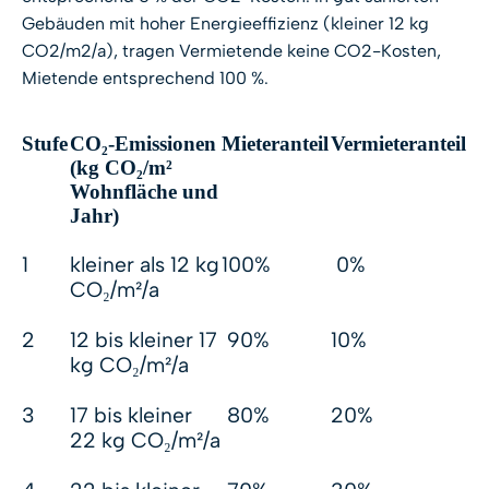
Gebäuden mit hoher Energieeffizienz (kleiner 12 kg
CO2/m2/a), tragen Vermietende keine CO2-Kosten,
Mietende entsprechend 100 %.
Stufe
CO₂-Emissionen
Mieteranteil
Vermieteranteil
(kg CO₂/m²
Wohnfläche und
Jahr)
1
kleiner als 12 kg
100%
0%
CO₂/m²/a
2
12 bis kleiner 17
90%
10%
kg CO₂/m²/a
3
17 bis kleiner
80%
20%
22 kg CO₂/m²/a