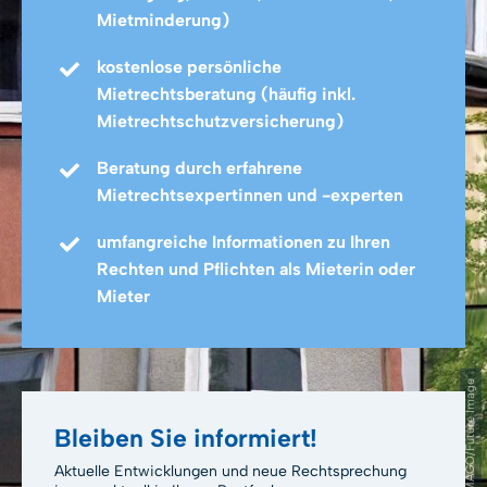
Mietminderung)
kostenlose persönliche
Mietrechtsberatung (häufig inkl.
Mietrechtschutzversicherung)
Beratung durch erfahrene
Mietrechtsexpertinnen und -experten
umfangreiche Informationen zu Ihren
Rechten und Pflichten als Mieterin oder
Mieter
IMAGO/Future Image
Bleiben Sie informiert!
Aktuelle Entwicklungen und neue Rechtsprechung