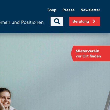
Shop
Presse
Newsletter
Beratung
men und Positionen
Mieterverein
vor Ort finden