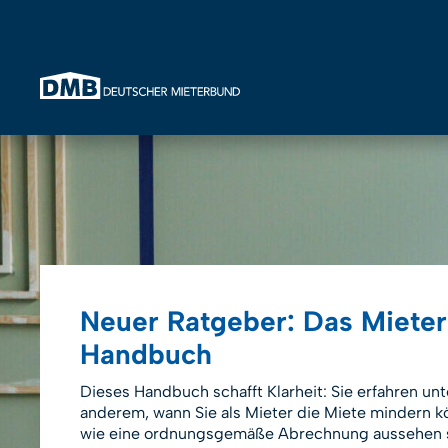
Direkt zum Inhalt wechseln
Vorsicht Verwechslungsgef
Mieterhilfe e.V. ist KEIN DMB-Mieterverein! Abm