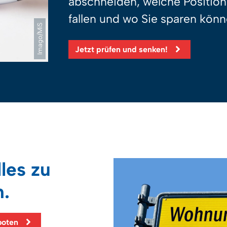
abschneiden, welche Positio
fallen und wo Sie sparen könn
Imago/MiS
Jetzt prüfen und senken!
les zu
.
boten