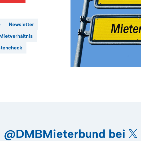
e
Newsletter
Mietverhältnis
stencheck
@DMBMieterbund bei