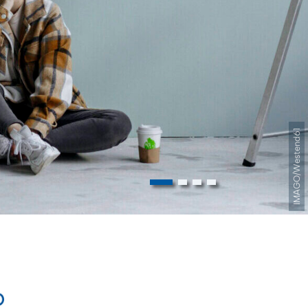
IMAGO/IlluPics