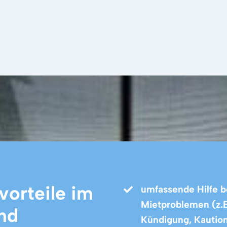
vorteile im
umfassende Hilfe b
Mietproblemen (z.
nd
Kündigung, Kaution