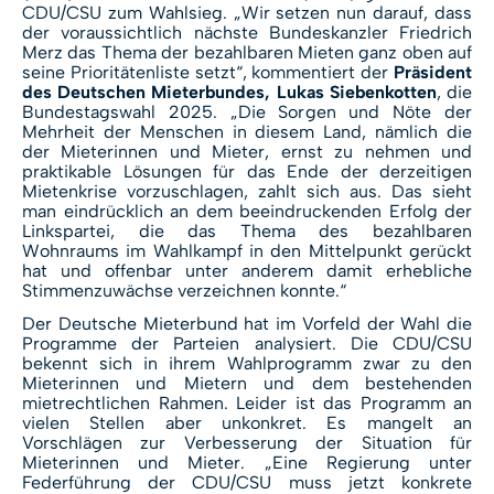
CDU/CSU zum Wahlsieg. „Wir setzen nun darauf, dass
der voraussichtlich nächste Bundeskanzler Friedrich
Merz das Thema der bezahlbaren Mieten ganz oben auf
seine Prioritätenliste setzt“, kommentiert der
Präsident
des Deutschen Mieterbundes, Lukas Siebenkotten
, die
Bundestagswahl 2025. „Die Sorgen und Nöte der
Mehrheit der Menschen in diesem Land, nämlich die
der Mieterinnen und Mieter, ernst zu nehmen und
praktikable Lösungen für das Ende der derzeitigen
Mietenkrise vorzuschlagen, zahlt sich aus. Das sieht
man eindrücklich an dem beeindruckenden Erfolg der
Linkspartei, die das Thema des bezahlbaren
Wohnraums im Wahlkampf in den Mittelpunkt gerückt
hat und offenbar unter anderem damit erhebliche
Stimmenzuwächse verzeichnen konnte.“
Der Deutsche Mieterbund hat im Vorfeld der Wahl die
Programme der Parteien analysiert. Die CDU/CSU
bekennt sich in ihrem Wahlprogramm zwar zu den
Mieterinnen und Mietern und dem bestehenden
mietrechtlichen Rahmen. Leider ist das Programm an
vielen Stellen aber unkonkret. Es mangelt an
Vorschlägen zur Verbesserung der Situation für
Mieterinnen und Mieter. „Eine Regierung unter
Federführung der CDU/CSU muss jetzt konkrete