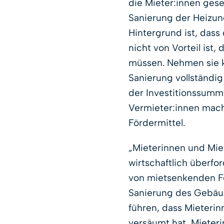
die Mieter:innen ges
Sanierung der Heizu
Hintergrund ist, dass
nicht von Vorteil ist
müssen. Nehmen sie k
Sanierung vollständi
der Investitionssumm
Vermieter:innen mache
Fördermittel.
„Mieterinnen und Mie
wirtschaftlich überf
von mietsenkenden Fö
Sanierung des Gebäud
führen, dass Mieterin
versäumt hat, Mieter