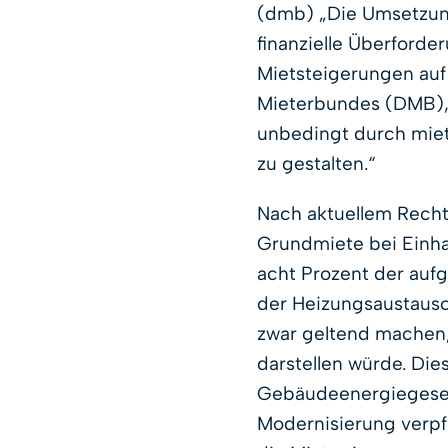
(dmb) „Die Umsetzun
finanzielle Überforde
Mietsteigerungen auf
Mieterbundes (DMB)
unbedingt durch miet
zu gestalten.“
Nach aktuellem Recht
Grundmiete bei Einh
acht Prozent der auf
der Heizungsaustausc
zwar geltend machen,
darstellen würde. Die
Gebäudeenergiegesetz
Modernisierung verpfli