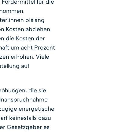
Fördermittel für die
genommen.
ter:innen bislang
ren Kosten abziehen
n die Kosten der
haft um acht Prozent
en erhöhen. Viele
tellung auf
höhungen, die sie
e Inanspruchnahme
 zügige energetische
rf keinesfalls dazu
 der Gesetzgeber es