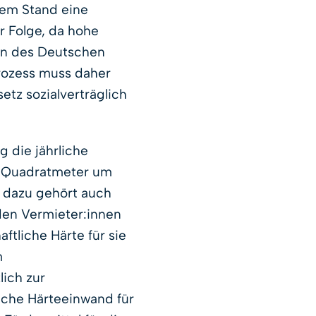
em Stand eine
r Folge, da hohe
in des Deutschen
rozess muss daher
tz sozialverträglich
 die jährliche
o Quadratmeter um
- dazu gehört auch
den Vermieter:innen
tliche Härte für sie
m
ich zur
tliche Härteeinwand für