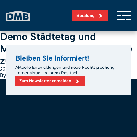
Direkt zum Inhalt wechseln
Beratung
Demo Städtetag und
Mieterbund kritisieren Pläne
Bleiben Sie informiert!
zur Mietpreisbremse
Aktuelle Entwicklungen und neue Rechtsprechung
22. Oktober 2024
immer aktuell in Ihrem Postfach.
By
m.bickel
Zum Newsletter anmelden