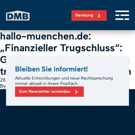
Direkt zum Inhalt wechseln
Beratung
hallo-muenchen.de:
„Finanzieller Trugschluss“:
Geplante Wohngeld-Reform
Bleiben Sie informiert!
trifft vor allem zwei Gruppen
Aktuelle Entwicklungen und neue Rechtsprechung
28. Juni 2026
immer aktuell in Ihrem Postfach.
By
m.bickel
Zum Newsletter anmelden