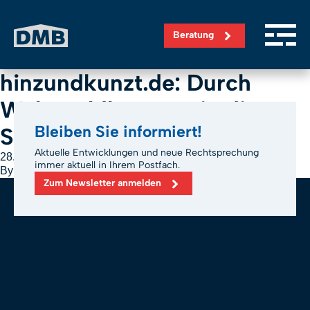
Direkt zum Inhalt wechseln
Beratung
hinzundkunzt.de: Durch
Wohngeldkürzung in die
Bleiben Sie informiert!
Sozialhilfe
Aktuelle Entwicklungen und neue Rechtsprechung
28. Juni 2026
immer aktuell in Ihrem Postfach.
By
m.bickel
Zum Newsletter anmelden