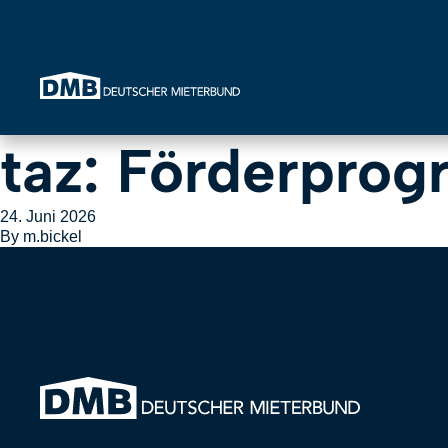
Direkt zum Inhalt wechseln
taz: Förderpro
24. Juni 2026
By
m.bickel