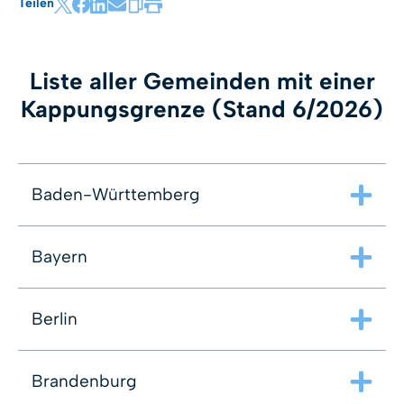
Teilen
Liste aller Gemeinden mit einer
Kappungsgrenze (Stand 6/2026)
Baden-Württemberg
Achern
Bayern
Aitrach
Altbach
Asperg
Berlin
Backnang
Bad Bellingen
Bad Krozingen
Brandenburg
Bad Schussenried