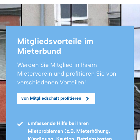
Häg-Ehrsberg
Hülben
Ittlingen
Jagsthausen
Kappel-Grafenhausen
Mitgliedsvorteile im
Karlsruhe
Mieterbund
Kenzingen
Kernen im Remstal
Werden Sie Mitglied in Ihrem
Kippenheim
Mieterverein und profitieren Sie von
Kirchardt
verschiedenen Vorteilen!
Kirchheim unter Teck
Kirchzarten
von Mitgliedschaft profitieren
Kißlegg
Korb
Korntal-Münchingen
Kornwestheim
umfassende Hilfe bei Ihren
Lahr/Schwarzwald
Mietproblemen (z.B. Mieterhöhung,
Leonberg
Kündigung, Kaution, Betriebskosten,