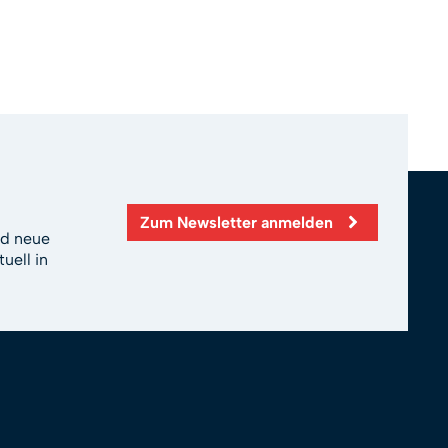
Zum Newsletter anmelden
nd neue
uell in