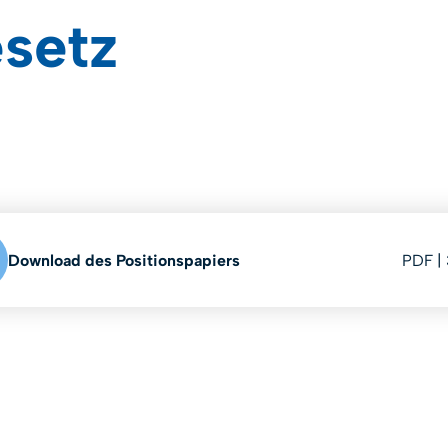
setz
Download des Positionspapiers
PDF |