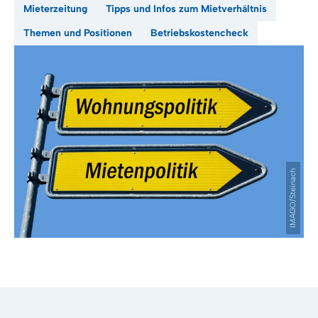
Mieterzeitung
Tipps und Infos zum Mietverhältnis
Themen und Positionen
Betriebskostencheck
IMAGO/Steinach