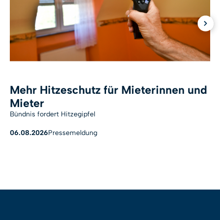
Mehr Hitzeschutz für Mieterinnen und
Mieter
Bündnis fordert Hitzegipfel
D
W
F
06.08.2026
Pressemeldung
2